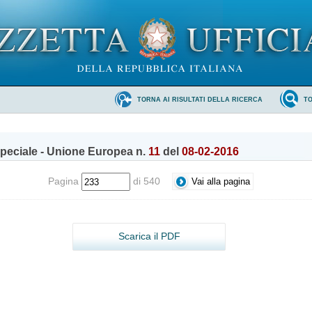
TORNA AI RISULTATI DELLA RICERCA
T
peciale - Unione Europea n.
11
del
08-02-2016
Pagina
di 540
Scarica il PDF