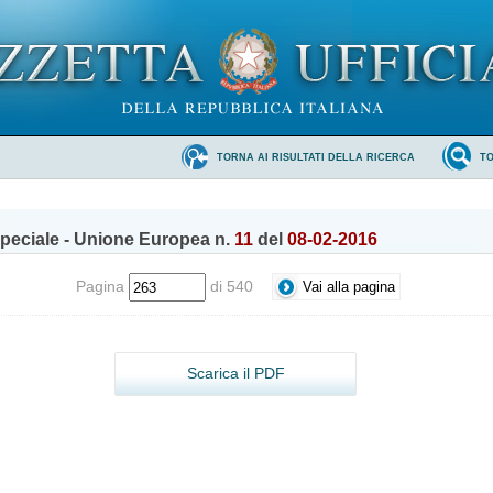
TORNA AI RISULTATI DELLA RICERCA
T
peciale - Unione Europea n.
11
del
08-02-2016
Pagina
di 540
Scarica il PDF