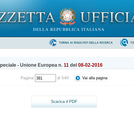
TORNA AI RISULTATI DELLA RICERCA
T
peciale - Unione Europea n.
11
del
08-02-2016
Pagina
di 540
Scarica il PDF