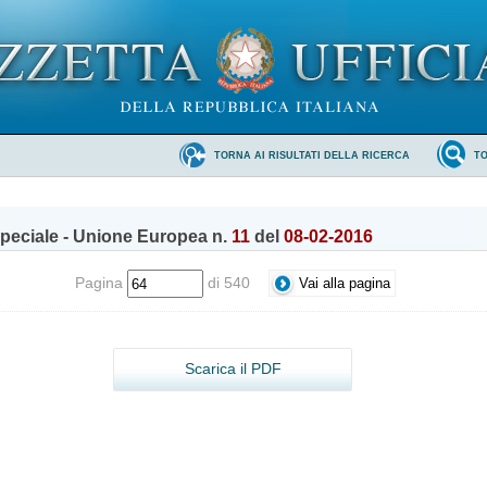
TORNA AI RISULTATI DELLA RICERCA
T
peciale - Unione Europea n.
11
del
08-02-2016
Pagina
di 540
Scarica il PDF