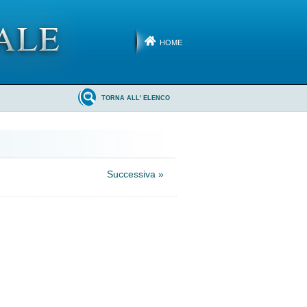
HOME
TORNA ALL' ELENCO
Successiva »