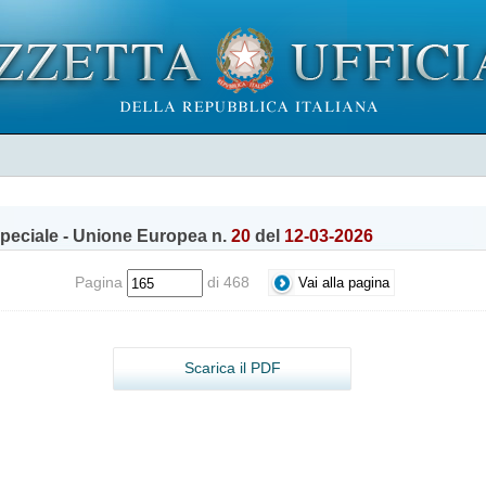
peciale - Unione Europea n.
20
del
12-03-2026
Pagina
di 468
Scarica il PDF