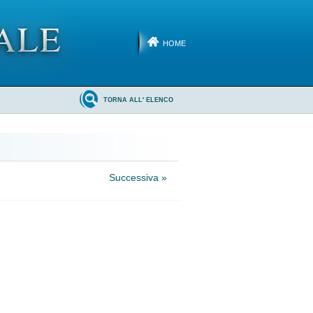
HOME
TORNA ALL' ELENCO
Successiva »