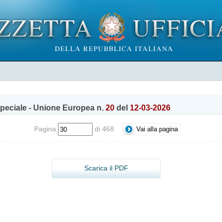
peciale - Unione Europea n.
20
del
12-03-2026
Pagina
di 468
Scarica il PDF