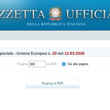
peciale - Unione Europea n.
20
del
12-03-2026
Pagina
di 468
Scarica il PDF