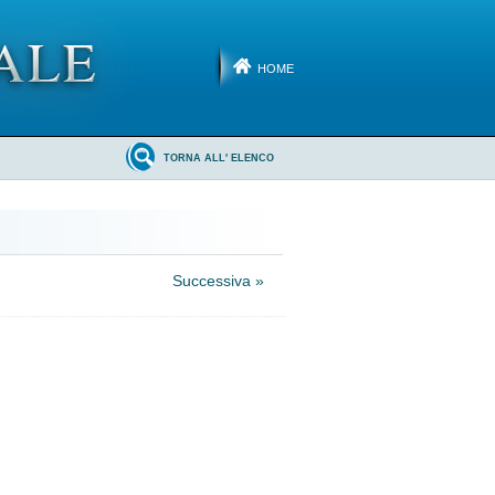
HOME
TORNA ALL' ELENCO
Successiva »