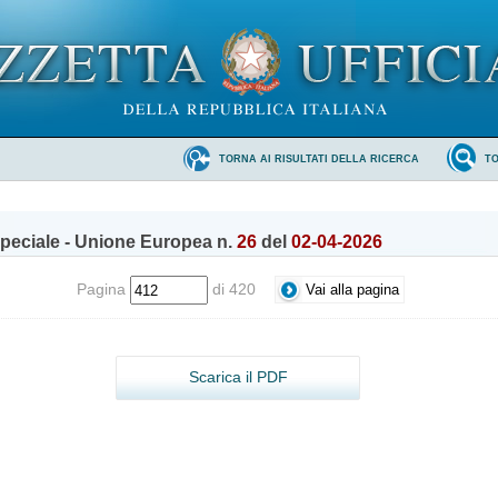
TORNA AI RISULTATI DELLA RICERCA
T
peciale - Unione Europea n.
26
del
02-04-2026
Pagina
di 420
Scarica il PDF