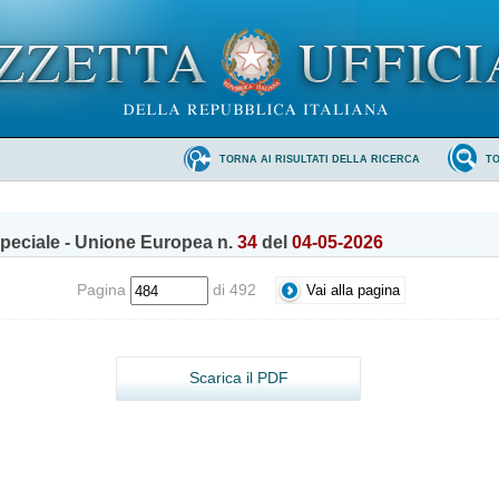
TORNA AI RISULTATI DELLA RICERCA
T
peciale - Unione Europea n.
34
del
04-05-2026
Pagina
di 492
Scarica il PDF