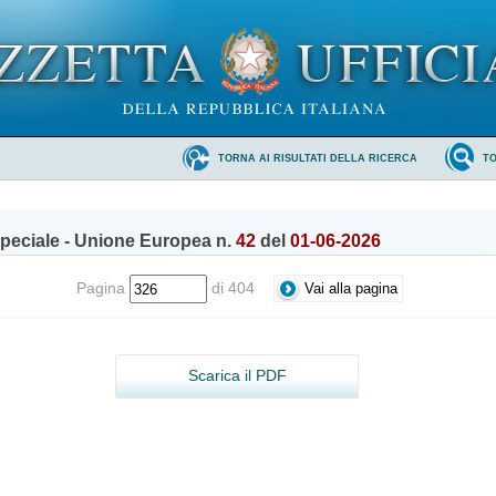
TORNA AI RISULTATI DELLA RICERCA
T
peciale - Unione Europea n.
42
del
01-06-2026
Pagina
di 404
Scarica il PDF