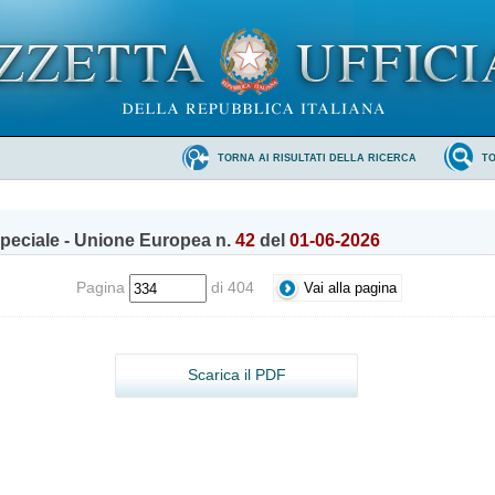
TORNA AI RISULTATI DELLA RICERCA
T
peciale - Unione Europea n.
42
del
01-06-2026
Pagina
di 404
Scarica il PDF