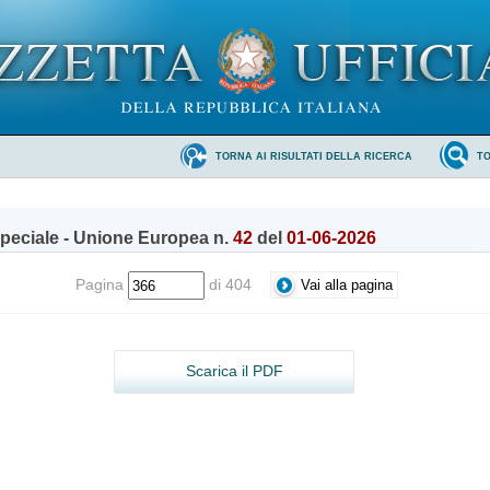
TORNA AI RISULTATI DELLA RICERCA
T
peciale - Unione Europea n.
42
del
01-06-2026
Pagina
di 404
Scarica il PDF