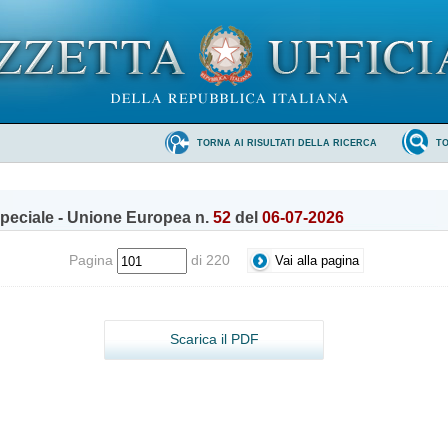
TORNA AI RISULTATI DELLA RICERCA
T
peciale - Unione Europea n.
52
del
06-07-2026
Pagina
di 220
Scarica il PDF