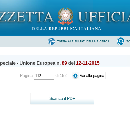
TORNA AI RISULTATI DELLA RICERCA
T
peciale - Unione Europea n.
89
del
12-11-2015
Pagina
di 152
Scarica il PDF