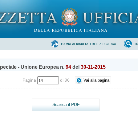
TORNA AI RISULTATI DELLA RICERCA
T
peciale - Unione Europea n.
94
del
30-11-2015
Pagina
di 96
Scarica il PDF