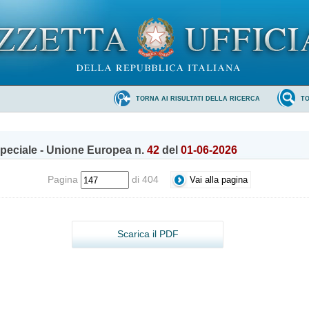
TORNA AI RISULTATI DELLA RICERCA
T
peciale - Unione Europea n.
42
del
01-06-2026
Pagina
di 404
Scarica il PDF