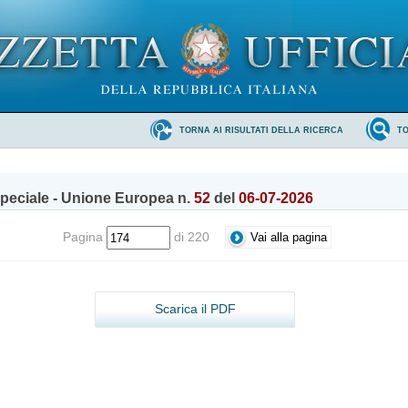
TORNA AI RISULTATI DELLA RICERCA
T
peciale - Unione Europea n.
52
del
06-07-2026
Pagina
di 220
Scarica il PDF