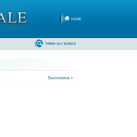
HOME
TORNA ALL' ELENCO
Successiva »