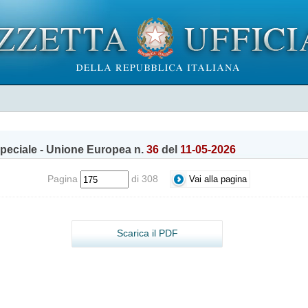
peciale - Unione Europea n.
36
del
11-05-2026
Pagina
di 308
Scarica il PDF