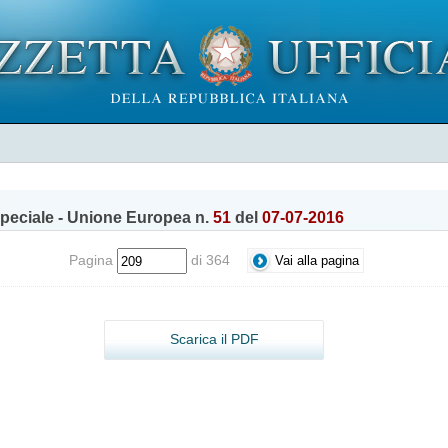
peciale - Unione Europea n.
51
del
07-07-2016
Pagina
di 364
Scarica il PDF