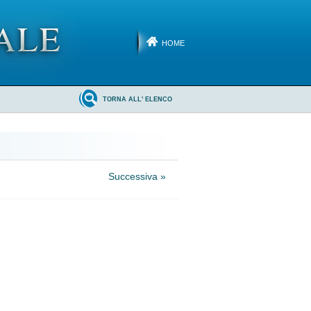
HOME
TORNA ALL' ELENCO
Successiva »