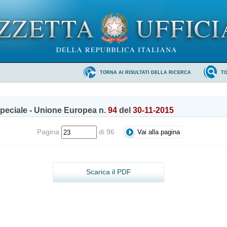
TORNA AI RISULTATI DELLA RICERCA
T
peciale - Unione Europea n.
94
del
30-11-2015
Pagina
di 96
Scarica il PDF