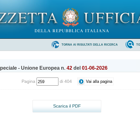
TORNA AI RISULTATI DELLA RICERCA
T
peciale - Unione Europea n.
42
del
01-06-2026
Pagina
di 404
Scarica il PDF