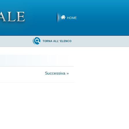
HOME
TORNA ALL' ELENCO
Successiva »