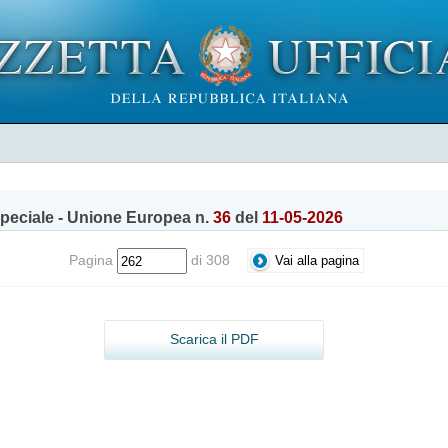
peciale - Unione Europea n.
36
del
11-05-2026
Pagina
di 308
Scarica il PDF