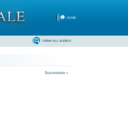
HOME
TORNA ALL' ELENCO
Successiva »