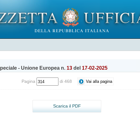
peciale - Unione Europea n.
13
del
17-02-2025
Pagina
di 468
Scarica il PDF