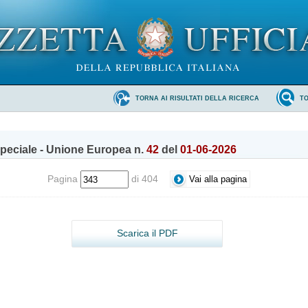
TORNA AI RISULTATI DELLA RICERCA
T
peciale - Unione Europea n.
42
del
01-06-2026
Pagina
di 404
Scarica il PDF