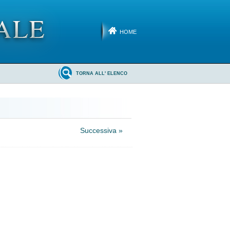
HOME
TORNA ALL' ELENCO
Successiva »