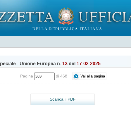
peciale - Unione Europea n.
13
del
17-02-2025
Pagina
di 468
Scarica il PDF