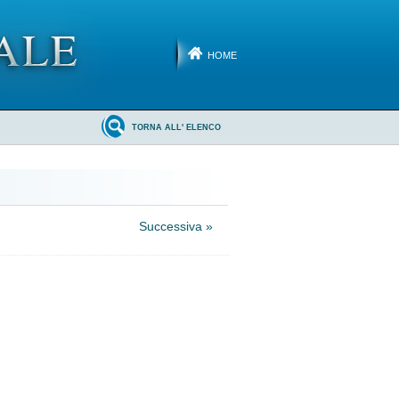
HOME
TORNA ALL' ELENCO
Successiva »