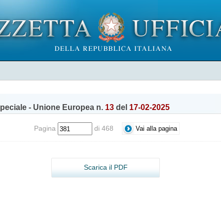
peciale - Unione Europea n.
13
del
17-02-2025
Pagina
di 468
Scarica il PDF