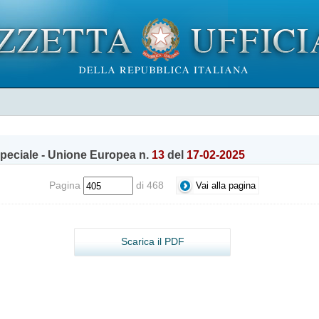
peciale - Unione Europea n.
13
del
17-02-2025
Pagina
di 468
Scarica il PDF