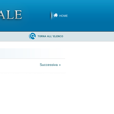
HOME
TORNA ALL' ELENCO
Successiva »