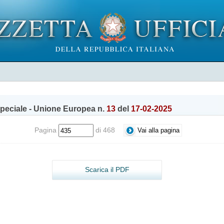
peciale - Unione Europea n.
13
del
17-02-2025
Pagina
di 468
Scarica il PDF