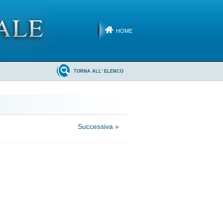
HOME
TORNA ALL' ELENCO
Successiva »