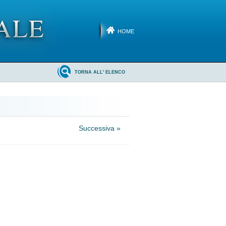
HOME
TORNA ALL' ELENCO
Successiva »