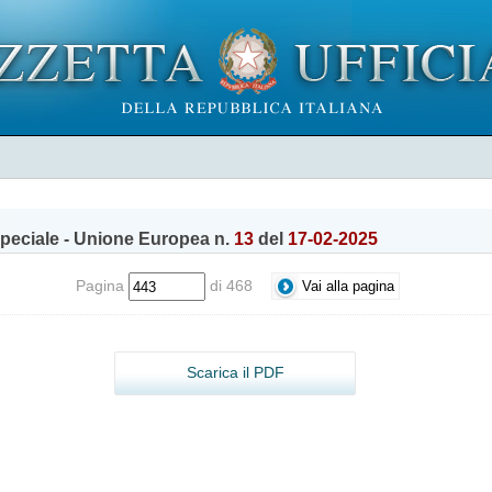
peciale - Unione Europea n.
13
del
17-02-2025
Pagina
di 468
Scarica il PDF