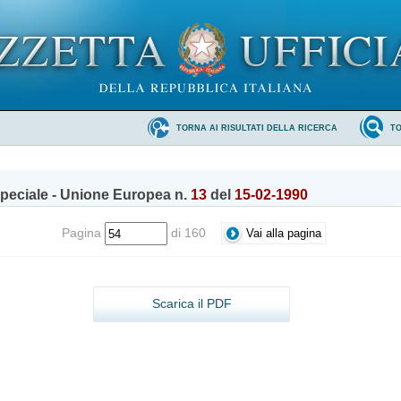
TORNA AI RISULTATI DELLA RICERCA
T
peciale - Unione Europea n.
13
del
15-02-1990
Pagina
di 160
Scarica il PDF