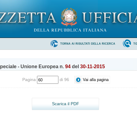
TORNA AI RISULTATI DELLA RICERCA
T
peciale - Unione Europea n.
94
del
30-11-2015
Pagina
di 96
Scarica il PDF