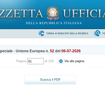
TORNA AI RISULTATI DELLA RICERCA
T
peciale - Unione Europea n.
52
del
06-07-2026
Pagina
di 220
Scarica il PDF