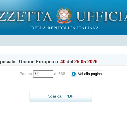
peciale - Unione Europea n.
40
del
25-05-2026
Pagina
di 668
Scarica il PDF