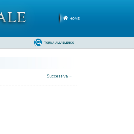
HOME
TORNA ALL' ELENCO
Successiva »