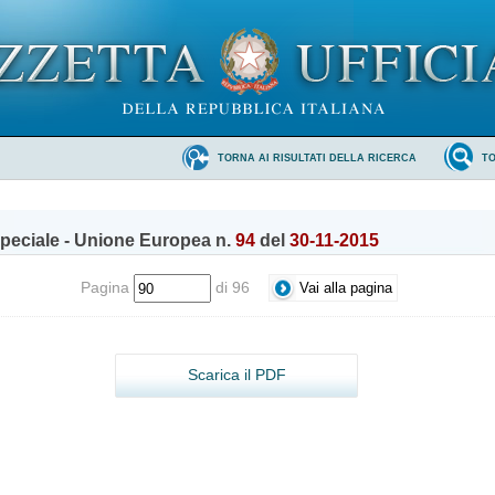
TORNA AI RISULTATI DELLA RICERCA
T
peciale - Unione Europea n.
94
del
30-11-2015
Pagina
di 96
Scarica il PDF