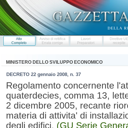
Atto
Avviso di rettifica
Lavori
Direttive U
Completo
Errata corrige
Preparatori
recepite
MINISTERO DELLO SVILUPPO ECONOMICO
DECRETO
22 gennaio 2008, n. 37
Regolamento concernente l'att
quaterdecies, comma 13, lette
2 dicembre 2005, recante riord
materia di attivita' di installaz
degli edifici.
(GU Serie Genera