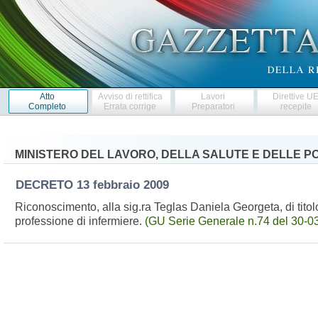
Atto
Avviso di rettifica
Lavori
Direttive U
Completo
Errata corrige
Preparatori
recepite
MINISTERO DEL LAVORO, DELLA SALUTE E DELLE PO
DECRETO
13 febbraio 2009
Riconoscimento, alla sig.ra Teglas Daniela Georgeta, di titolo d
professione di infermiere.
(GU Serie Generale n.74 del 30-03