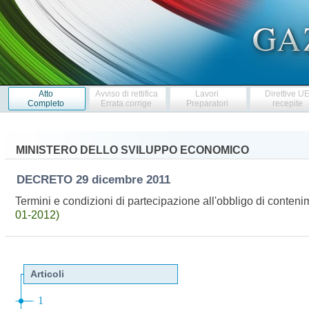
Atto
Avviso di rettifica
Lavori
Direttive U
Completo
Errata corrige
Preparatori
recepite
MINISTERO DELLO SVILUPPO ECONOMICO
DECRETO
29 dicembre 2011
Termini e condizioni di partecipazione all'obbligo di conte
01-2012)