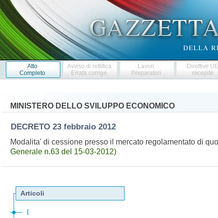
Atto
Avviso di rettifica
Lavori
Direttive U
Completo
Errata corrige
Preparatori
recepite
MINISTERO DELLO SVILUPPO ECONOMICO
DECRETO
23 febbraio 2012
Modalita' di cessione presso il mercato regolamentato di qu
Generale n.63 del 15-03-2012)