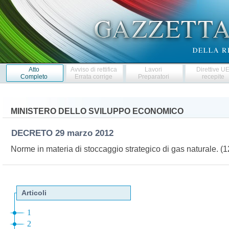
Atto
Avviso di rettifica
Lavori
Direttive U
Completo
Errata corrige
Preparatori
recepite
MINISTERO DELLO SVILUPPO ECONOMICO
DECRETO
29 marzo 2012
Norme in materia di stoccaggio strategico di gas naturale. 