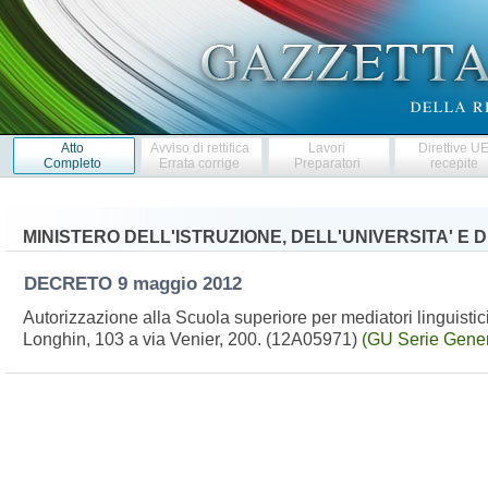
Atto
Avviso di rettifica
Lavori
Direttive U
Completo
Errata corrige
Preparatori
recepite
MINISTERO DELL'ISTRUZIONE, DELL'UNIVERSITA' E 
DECRETO
9 maggio 2012
Autorizzazione alla Scuola superiore per mediatori linguistici
Longhin, 103 a via Venier, 200. (12A05971)
(GU Serie Gener