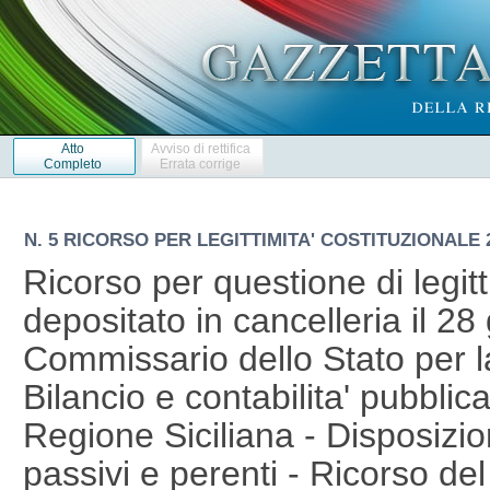
Atto
Avviso di rettifica
Completo
Errata corrige
N. 5 RICORSO PER LEGITTIMITA' COSTITUZIONALE 2
Ricorso per questione di legittimita' costituzionale depositato in cancelleria il 28 gennaio 2014 (del Commissario dello Stato per la Regione Siciliana). Bilancio e contabilita' pubblica - Legge di stabilita' della Regione Siciliana - Disposizioni in materia di residui passivi e perenti - Ricorso del Commissario dello Stato - Denunciato contrasto con i principi di chiarezza, veridicita' e trasparenza del bilancio. - Delibera legislativa della Regione Siciliana 15 gennaio 2014 (disegno di legge n. 670), art. 3, commi 3, 8 e 9. - Costituzione, artt. 81 e 97. Bilancio e contabilita' pubblica - Legge di stabilita' della Regione Siciliana - Riduzione (dal 20 per cento al 13 per cento) dell'aliquota di prodotto dovuta annualmente dal titolare di concessione di coltivazione di giacimenti di idrocarburi liquidi e gassosi e di gas diversi dagli idrocarburi - Ricorso del Commissario dello Stato - Rinunciata mancanza di quantificazione e copertura dell'onere finanziario. - Delibera legislativa della Regione Siciliana 15 gennaio 2014 (disegno di legge n. 670), art. 5, comma 2 [modificativo dell'art. 13, comma 1, della legge regionale 15 maggio 2013, n. 9]. - Costituzione, art. 81. Bilancio e contabilita' pubblica - Legge di stabilita' della Regione Siciliana - Assoggettamento delle segnalazioni certificate di inizio attivita' (SCIA) alle corrispondenti tasse sulle concessioni regionali - Ricorso del Commissario dello Stato - Denunciata invasione della competenza statale esclusiva in materia di tributi erariali. - Delibera legislativa della Regione Siciliana 15 gennaio 2014 (disegno di legge n. 670), art. 5, comma 3. - Costituzione, art. 117, comma secondo, lett. e). Bilancio e contabilita' pubblica - Legge di stabilita' della Regione Siciliana - Prevista stipula di convenzione non onerosa con l'Agenzia delle entrate per lo svolgimento delle attivita' di liquidazione, accertamento e riscossione dell'IRAP - Ricorso del Commissario dello Stato - Denunciato contrasto con la normativa statale di riferimento - Disparita' di trattamento rispetto alle altre Amministrazioni regionali - Lesione della competenza statale esclusiva in materia di "ordinamento e organizzazione amministrativa dello Stato e degli enti pubblici nazionali". - Delibera legislativa della Regione Siciliana 15 gennaio 2014 (disegno di legge n. 670), art. 5, comma 5, sostitutivo dei commi 4 e 5 dell'articolo 10 della legge regionale 12 maggio 2010, n. 11. - Costituzione, art. 117, comma secondo, lett. g); d.lgs. 15 dicembre 1997, n. 446, art. 26; d.lgs. 6 maggio 2011, n. 681, art. 10, comma 4; d.lgs. 30 luglio 1999, n. 300, artt. 59 e 70. Bilancio e contabilita' pubblica - Legge di stabilita' della Regione Siciliana - Divieto di variazioni in aumento dei canoni irrigui per la stagione agraria 2014 - Ricorso del Commissario dello Stato - Denunciata lesione del principio di buon andamento della pubblica amministrazione. - Delibera legislativa della Regione Siciliana 15 gennaio 2014 (disegno di legge n. 670), art. 5, comma 6. - Costituzione, art. 97. Bilancio e contabilita' pubblica - Legge di stabilita' della Regione Siciliana [- Autorizzazione per gli anni 2014-2016 di spese per finanziamenti ai Comuni] - Ricorso del Commissario dello Stato - Denunciata mancanza di copertura credibile, sufficientemente sicura e affidabile degli oneri posti a carico del bilancio regionale. - Delibera legislativa della Regione Siciliana 15 gennaio 2014 (disegno di legge n. 670), art. 6, commi 8 e 9. - Costituzione, art. 81. Bilancio e contabilita' pubblica - Legge di stabilita' della Regione Siciliana - Destinazione a favore dei servizi socio-sanitari dei risparmi conseguenti alla riduzione di 100 milioni di euro della spesa sanitaria regionale per acquisto di beni e servizi - Ricorso del Commissario dello Stato - Denunciata adozione unilaterale di un intervento in materia di sanita' non coerente con il Programma operativo per il triennio 2013-2015 - Violazione del principio di leale collaborazione. - Delibera legislativa della Regione Siciliana 15 gennaio 2014 (disegno di legge n. 670), art. 8, comma 2. - Costituzione, art. 120. Bilancio e contabilita' pubblica - Legge di stabilita' della Regione Siciliana - Destinazione dei risparmi di spesa derivanti dalla soppressione delle cariche dei coordinatori sanitari e amministrativi al finanziamento di progetti per le attivita' sportive dei disabili o delle persone affette da autismo - Ricorso del Commissario dello Stato - Denunciata incidenza su disponibilita' vincolate dai contratti collettivi - Invasione della competenza statale esclusiva in materia di "ordinamento civile". - Delibera legislativa della Regione Siciliana 15 gennaio 2014 (disegno di legge n. 670), art. 9, comma 3. - Costituzione, art. 117, comma secondo, lett. l). Bilancio e contabilita' pubblica - Legge di stabilita' della Regione Siciliana - Affidamento di servizi ausiliari sanitari secondari (di pulizie) alla societa' «Sicilia emergenza urgenza sanitaria» (SEUS) - Ricorso del Commissario dello Stato - Denunciata carenza di garanzie che il corrispettivo da pagare sia inferiore a quello attuale. - Delibera legislativa della Regione Siciliana 15 gennaio 2014 (disegno di legge n. 670), art. 10. - Costituzione, art. 97. Bilancio e contabilita' pubblica - Legge di stabilita' della Regione Siciliana - Divieto alle societa' partecipate dalla Regione ed agli enti regionali di esternalizzare servizi per i quali puo' essere utilizzato il personale del bacino dei forestali - Ricorso del Commissario dello Stato - Denunciata omissione della verifica dei costi del servizio attuale - Possibile alterazione del principio 