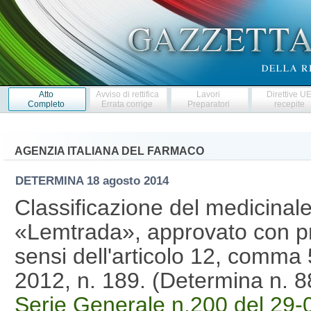
Atto
Avviso di rettifica
Lavori
Direttive U
Completo
Errata corrige
Preparatori
recepite
AGENZIA ITALIANA DEL FARMACO
DETERMINA
18 agosto 2014
Classificazione del medicina
«Lemtrada», approvato con pr
sensi dell'articolo 12, comma
2012, n. 189. (Determina n. 
Serie Generale n.200 del 29-