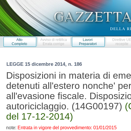
Atto
Avviso di rettifica
Lavori
Direttive U
Completo
Errata corrige
Preparatori
recepite
LEGGE
15 dicembre 2014, n. 186
Disposizioni in materia di emer
detenuti all'estero nonche' per
all'evasione fiscale. Disposizio
autoriciclaggio. (14G00197)
(
del 17-12-2014)
note:
Entrata in vigore del provvedimento: 01/01/2015