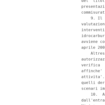
energetiche nazionali introdot
del 2014 (c.d. «sblocca Italia»
Governo alla Regione compete
valutazione di impatto ambient
concludere i procedimenti in co
vigore del decreto-legge, conv
Ricorso della Regione Lombar
dei requisiti costituzionalment
del Governo alle Regioni. - D
2014, n. 133, convertito, con 
novembre 2014, n. 164, art. 3
particolare, comma 4. - Costit