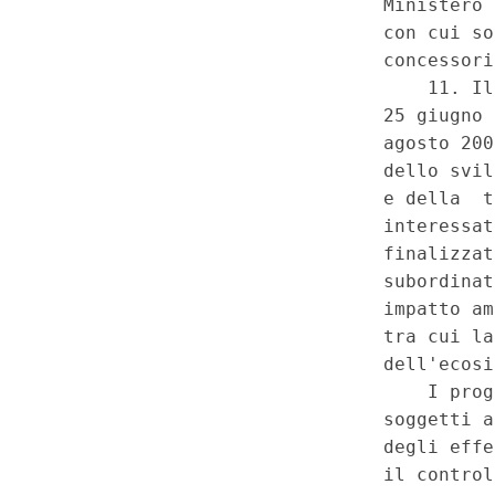
Misure per la valorizzazione d
nazionali introdotte dal decre
(c.d. «sblocca Italia») - Disci
un piano di aree in cui sono con
comma 1 - Adozione di discipli
mero parere delle Regioni rigua
menzionate - Ricorso della R
Denunciata violazione della s
legislativa concorrente region
trasporto e distribuzione nazi
materia di governo del territorio
pubblica, di gestione dei serviz
del principio di leale collabor