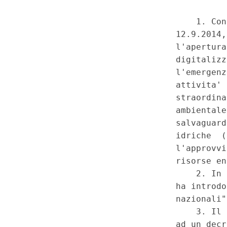
sostegno all'innovazione per i 
del territorio - Lesione del prin
collaborazione, per la mancata
Regioni - Violazione di obbligh
dalla normativa comunitaria. 
settembre 2014, n. 133, conver
dalla legge 11 novembre 2014,
complesso e, in particolare, c
117, commi primo, secondo e t
2001/42/CE del 27 giugno 200
valorizzazione delle risorse e
introdotte dal decreto-legge n