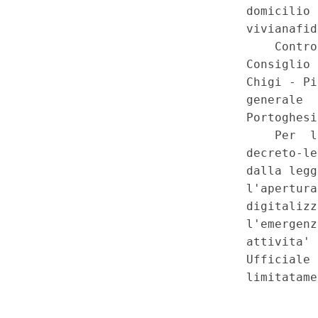
«sblocca Italia») - Previsione ch
coltivazione di idrocarburi e q
sotterraneo di gas naturale ri
interesse strategico e sono di p
indifferibili - Previsione, altresi',
comprendono la dichiarazione d
indifferibilita' ed urgenza dell
vincolo preordinato all'esprop
compresi - Ricorso della Reg
violazione della competenza l
regionale in materia di produz
distribuzione nazionale dell'e
tutela della salute, ricerca sci