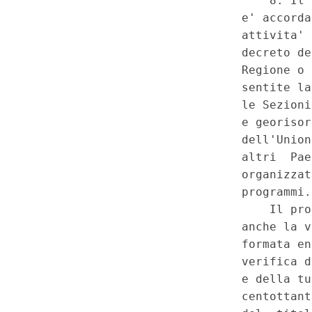
competenza legislativa concor
di produzione, trasporto e dis
dell'energia, nonche' in materia
edilizia, di salute pubblica, di
locali - Lesione dei principi d
differenziazione e ragionevole
principio di leale collaborazi
finanziaria regionale. - Decr
n. 133, convertito, con modific
novembre 2014, n. 164, art. 3
particolare, comma 4. - Costit
secondo e terzo, 118 e 119, i
l'art. 3. Energia - Misure per l