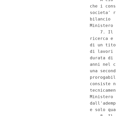
di impatto ambientale) relativi
coltivazione di idrocarburi, in
data di entrata in vigore del 
inutilmente tale termine, tra
Ministero dell'ambiente e della 
mare per i seguiti istruttori 
notizia al Ministero dello svi
che gli oneri di spesa istrutto
procedimenti di valutazione d
versati all'entrata del bilanci
successivamente riassegnati a
della tutela del territorio e de
Regione Lombardia - Denunciat