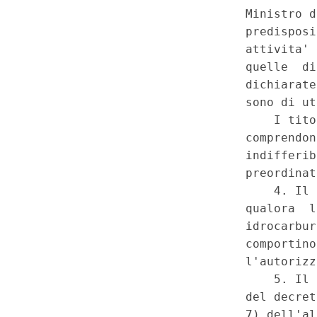
«sblocca Italia») - Previsione 
economico, con proprio decre
delle aree in cui sono consentit
prospezione, ricerca e coltivaz
di stoccaggio sotterraneo di g
Regione Lombardia - Denuncia
Regioni dalla programmazione d
energetiche di interesse nazio
articolazione - Mancata previsi
le Regioni interessate - Denun
internazionali derivanti dalla
Violazione della competenza l
regionale in materia di produz