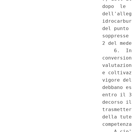
distribuzione nazionale dell'e
tutela della salute, ricerca sci
sostegno all'innovazione per i 
del territorio - Lesione del prin
collaborazione. - Decreto-leg
133, convertito, con modificaz
novembre 2014, n. 164, art. 3
particolare, comma 1-bis. - Co
primo, secondo e terzo, e 118
valorizzazione delle risorse e
introdotte dal decreto-legge n
«sblocca Italia») - Prevision
entro il 31 marzo 2015 i proce