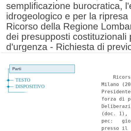
semplificazione burocratica, 
idrogeologico e per la ripresa d
Ricorso della Regione Lombar
dei presupposti costituzionali
d'urgenza - Richiesta di previ
pregiudiziale alla Corte di giu
del decreto-legge ex art. 267 d
funzionamento dell'Unione eu
settembre 2014, n. 133, conver
dalla legge 11 novembre 2014, 
Costituzione, art. 77, comma
per la valorizzazione delle ri
introdotte dal decreto-legge n