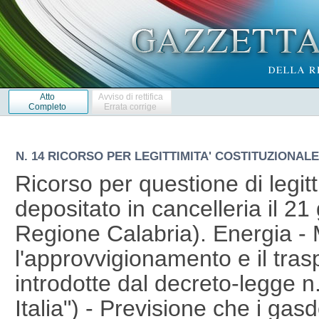
Atto
Avviso di rettifica
Completo
Errata corrige
N. 14 RICORSO PER LEGITTIMITA' COSTITUZIONALE 
Ricorso per questione di legittimita' costituzionale depositato in cancelleria il 21 gennaio 2015 (della Regione Calabria). Energia - Misure urgenti per l'approvvigionamento e il trasporto del gas naturale introdotte dal decreto-legge n. 133 del 2014 (c.d. "sblocca Italia") - Previsione che i gasdotti di importazione di gas dall'estero, i terminali di rigassificazione di GNL, gli stoccaggi di gas naturale e le infrastrutture della rete nazionale di trasporto del gas naturale, incluse le operazioni preparatorie necessarie alla redazione dei progetti e le relative opere connesse, rivestono carattere di interesse strategico, costituiscono una priorita' a carattere nazionale e sono di pubblica utilita' nonche' indifferibili e urgenti - Ricorso della Regione Calabria - Denunciata incidenza unilaterale dello Stato in materie di potesta' concorrente ("produzione, trasporto e distribuzione nazionale dell'energia", "governo del territorio", "valorizzazione dei beni ambientali", "tutela della salute", "porti e aeroporti", "protezione civile") - Sostanziale spoliazione delle competenze legislative delle Regioni e di quelle amministrative e regolamentari degli enti locali nelle predette materie - Estensione delle procedure semplificate e accelerate di valutazione ambientale ad una larghissima categoria di interventi, con conseguente estromissione di Regioni, enti locali e cittadini dall'iter autorizzativo di un numero indefinito di opere - Assenza di un proporzionato bilanciamento delle prerogative costituzionalmente garantite - Mancata previsione di procedure di intesa con le Regioni interessate - Violazione dei principi di leale collaborazione e di sussidiarieta'. - Decreto-legge 12 settembre 2014, n. 133, convertito, con modificazioni, dalla legge 11 novembre 2014, n. 164, art. 37 (in particolare, comma 1). - Costituzione, artt. 114, 117, commi terzo e quarto, e 118. Energia - Misure per la valorizzazione delle risorse energetiche nazionali introdotte dal decreto-legge n. 133 del 2014 (c.d. "sblocca Italia") - Previsione che tutte le attivita' di prospezione, ricerca e coltivazione di idrocarburi e quelle di stoccaggio sotterraneo di gas naturale rivestono carattere di interesse strategico e sono di pubblica utilita', urgenti e indifferibili - Previsione, altresi', che i relativi titoli abilitativi comprendono la dichiarazione di pubblica utilita', indifferibilita' ed urgenza dell'opera e l'apposizione del vincolo preordinato all'esproprio dei beni in essa compresi - Ricorso della Regione Calabria - Denunciata incidenza unilaterale dello Stato in materie di potesta' concorrente ("produzione, trasporto e distribuzione nazionale dell'energia", "governo del territorio", "valorizzazione di beni ambientali", "tutela della salute", "porti e aeroporti", "protezione civile") - Sostanziale spoliazione delle competenze legislative delle Regioni e di quelle amministrative e regolamentari degli enti locali nelle predette materie - Estensione delle procedure semplificate e accelerate di valutazione ambientale ad una larghissima categoria di interventi, con conseguente estromissione di Regioni, enti locali e cittadini dall'iter autorizzativo di un numero indefinito di opere - Assenza di un proporzionato bilanciamento delle prerogative costituzionalmente garantite - Mancata previsione di procedure di intesa con le Regioni interessate - Violazione dei principi di leale collaborazione e di sussidiarieta'. - Decreto-legge 12 settembre 2014, n. 133, convertito, con modificazioni, dalla legge 11 novembre 2014, n. 164, art. 38 (in particolare, comma 1). - Costituzione, artt. 114, 117, commi terzo e quarto, e 118. Energia - Misure urgenti per l'approvvigionamento e il trasporto del gas naturale introdotte dal decreto-legge n. 133 del 2014 (c.d. "sblocca Italia") - Previsione che all'autorizzazione unica di cui all'art. 52-quinquies del d.P.R. n. 327 del 2001 sono soggetti anche i gasdotti di approvvigionamento di gas dall'estero, incluse le operazioni preparatorie necessarie alla redazione dei progetti e le relative opere connesse - Previsione che l'acquisizione dell'intesa con la singola Regione interessata e' necessaria solo per l'autorizzazione alla costruzione e all'esercizio delle "infrastrutture lineari energetiche" individuate dall'Autorita' competente come appartenenti alla rete nazionale dei gasdotti di cui all'art. 9 del decreto legislativo n. 169 del 2004 - Previsione che alla procedura di risoluzione delle interferenze dei gasdotti con altre infrastrutture esistenti partecipano in misura preponderante i soggetti privati interessati - Ricorso della Regione Calabria - Denunciata omessa estensione della necessita' dell'intesa anche ai gasdotti non inclusi nella rete nazionale, alle operazioni preparatorie necessarie alla redazione dei progetti e alle relative opere connesse - Discriminazione tra i cittadini e tra le istituzioni, a seconda che i gasdotti nei territori di riferimento siano inclusi o meno nella rete nazionale - Incidenza sulle prerogative delle Regioni e degli enti locali in materia di pianificazione territoriale e di protezione civile, valorizzazione dei beni culturali ed ambientali, tutela della salute - Contrasto con la Convenzione europea sul paesaggio e con il principio di sussidiarieta' - Lesione di diritti inviolabili dell'uomo - Incidenza sulle competenze assegnate alle Regioni e agli enti locali nelle diverse materie oggetto di "interferenza". - Decreto-legge 12 settembre 2014, n. 133, convertito, con modificazioni, dalla legge 11 novembre 2014, n. 164, a