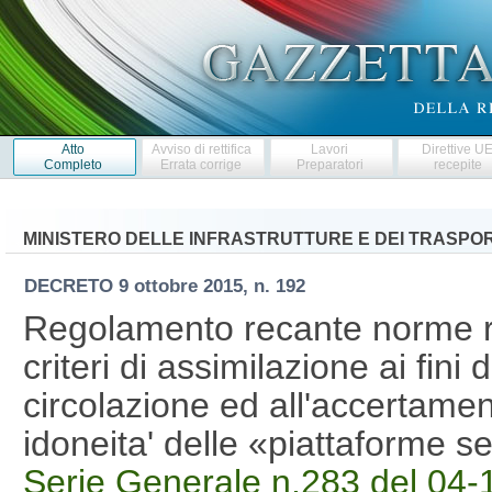
Atto
Avviso di rettifica
Lavori
Direttive U
Completo
Errata corrige
Preparatori
recepite
MINISTERO DELLE INFRASTRUTTURE E DEI TRASPOR
DECRETO
9 ottobre 2015, n. 192
Regolamento recante norme rel
criteri di assimilazione ai fini 
circolazione ed all'accertament
idoneita' delle «piattaforme
Serie Generale n.283 del 04-