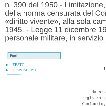
n. 390 del 1950 - Limitazione,
della norma censurata del Cons
«diritto vivente», alla sola c
1945. - Legge 11 dicembre 19
personale militare, in servizio
zone d'intervento, dei benefici
unico. (16C00049)
(GU 1
Ser
a
Costituzionale n.9 del 2-3-20