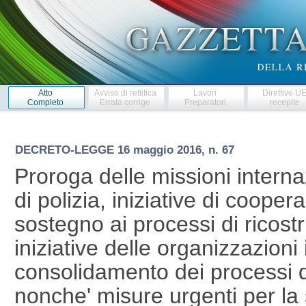
Atto
Avviso di rettifica
Lavori
Direttive U
Completo
Errata corrige
Preparatori
recepite
DECRETO-LEGGE
16 maggio 2016, n. 67
Proroga delle missioni interna
di polizia, iniziative di cooper
sostegno ai processi di ricost
iniziative delle organizzazioni 
consolidamento dei processi di
nonche' misure urgenti per l