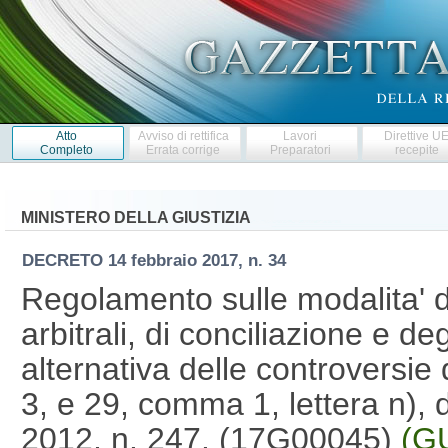
Atto
Avviso di rettifica
Lavori
Direttive U
Completo
Errata corrige
Preparatori
recepite
MINISTERO DELLA GIUSTIZIA
DECRETO
14 febbraio 2017, n. 34
Regolamento sulle modalita' d
arbitrali, di conciliazione e de
alternativa delle controversie 
3, e 29, comma 1, lettera n),
2012, n. 247. (17G00045)
(GU