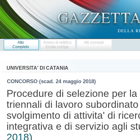
Atto
Avviso di rettifica
Atti correlati
Completo
Errata corrige
UNIVERSITA' DI CATANIA
CONCORSO
(scad. 24 maggio 2018)
Procedure di selezione per la s
triennali di lavoro subordinat
svolgimento di attivita' di ricer
integrativa e di servizio agli s
2018)